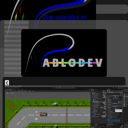
Otras cosas
Sobre mi
❮